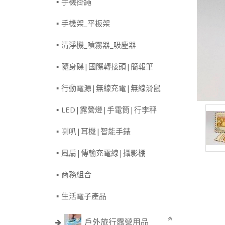
手機掛繩
手機架_平板架
清淨機_噴霧器_吸塵器
隨身碟|國際轉接頭|簡報筆
行動電源|無線充電|無線滑鼠
LED|露營燈|手電筒|行李秤
喇叭|耳機|智能手錶
風扇|傳輸充電線|攝影棚
商務組合
生活電子產品
戶外旅行露營用品