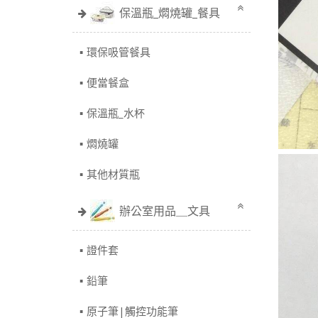
保溫瓶_燜燒罐_餐具
環保吸管餐具
便當餐盒
保溫瓶_水杯
燜燒罐
其他材質瓶
辦公室用品＿文具
證件套
鉛筆
原子筆|觸控功能筆