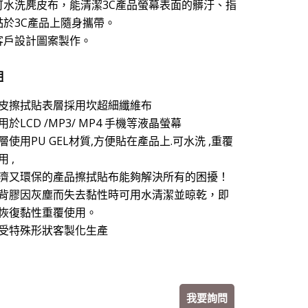
可水洗麂皮布，能清潔3C產品螢幕表面的髒汙、指
黏於3C產品上隨身攜帶。
客戶設計圖案製作。
明
皮擦拭貼表層採用坎超細纖維布
用於LCD /MP3/ MP4 手機等液晶螢幕
層使用PU GEL材質,方便貼在產品上.可水洗 ,重覆
用 ,
濟又環保的產品擦拭貼布能夠解決所有的困擾！
背膠因灰塵而失去黏性時可用水清潔並晾乾，即
恢復黏性重覆使用。
受特殊形狀客製化生產
我要詢問