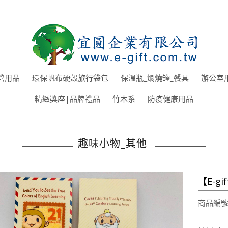
營用品
環保帆布硬殼旅行袋包
保溫瓶_燜燒罐_餐具
辦公室
精緻獎座|品牌禮品
竹木系
防疫健康用品
趣味小物_其他
【E-g
商品編號: