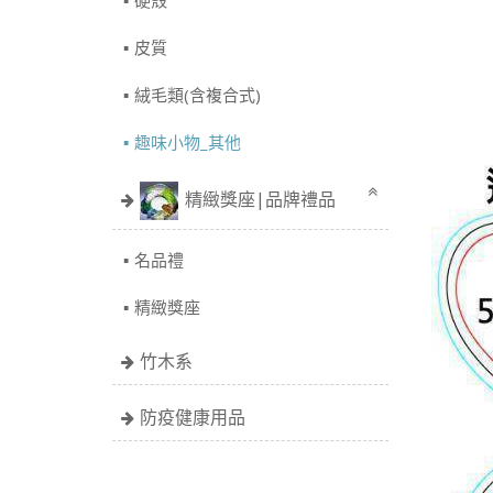
硬殼
皮質
絨毛類(含複合式)
趣味小物_其他
精緻獎座|品牌禮品
名品禮
精緻獎座
竹木系
防疫健康用品