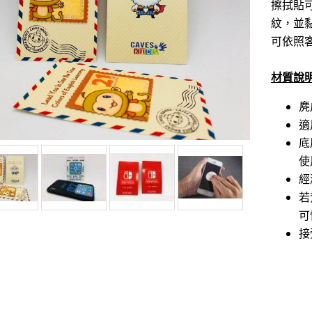
擦拭貼
紋，並
可依照
材質說
麂
適
底
使
經
若
可
接