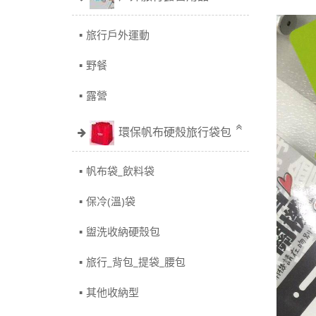
旅行戶外運動
野餐
露營
環保帆布硬殼旅行袋包
帆布袋_飲料袋
保冷(溫)袋
盥洗收納硬殼包
旅行_背包_提袋_腰包
其他收納型