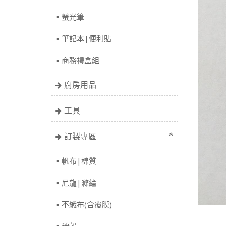
螢光筆
筆記本|便利貼
商務禮盒組
廚房用品
工具
訂製專區
帆布|棉質
尼龍|滌綸
不織布(含覆膜)