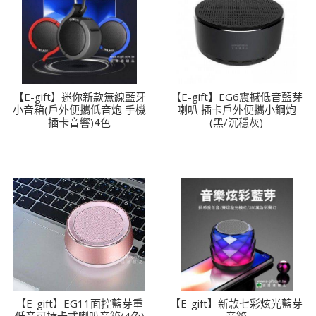
【E-gift】迷你新款無線藍牙
【E-gift】EG6震撼低音藍芽
小音箱(戶外便攜低音炮 手機
喇叭 插卡戶外便攜小鋼炮
插卡音響)4色
(黑/沉穩灰)
【E-gift】EG11面控藍芽重
【E-gift】新款七彩炫光藍芽
低音可插卡式喇叭音箱(4色)
音箱