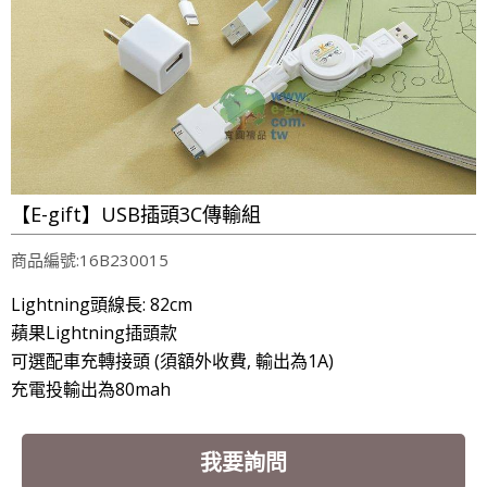
【E-gift】USB插頭3C傳輸組
商品編號:16B230015
Lightning頭線長: 82cm
蘋果Lightning插頭款
可選配車充轉接頭 (須額外收費, 輸出為1A)
充電投輸出為80mah
我要詢問