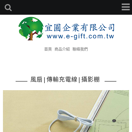
首頁
商品介紹
聯絡我們
風扇|傳輸充電線|攝影棚