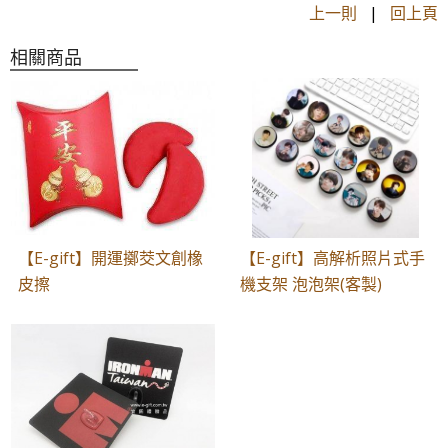
上一則
|
回上頁
相關商品
【E-gift】開運擲茭文創橡
【E-gift】高解析照片式手
皮擦
機支架 泡泡架(客製)