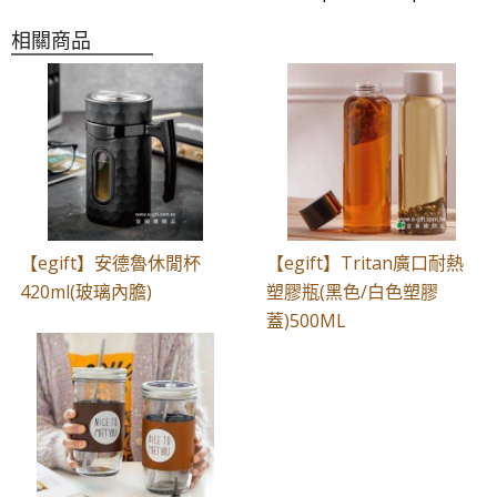
相關商品
【egift】安德魯休閒杯
【egift】Tritan廣口耐熱
420ml(玻璃內膽)
塑膠瓶(黑色/白色塑膠
蓋)500ML