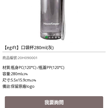
【egift】口袋杯280ml(灰)
商品編號:20H090001
材質:瓶身PC(120
°C) /
瓶蓋PP(120
°C)
容量:280ml
±3%
尺寸:5.5x15.9cm
±3%
備註:保留原廠logo
我要詢問